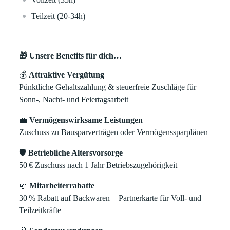
Teilzeit (20-34h)
🎁 Unsere Benefits für dich…
💰
Attraktive Vergütung
Pünktliche Gehaltszahlung & steuerfreie Zuschläge für
Sonn-, Nacht- und Feiertagsarbeit
💼
Vermögenswirksame Leistungen
Zuschuss zu Bausparverträgen oder Vermögenssparplänen
🛡️
Betriebliche Altersvorsorge
50
€
Zuschuss nach 1 Jahr Betriebszugeh
ö
rigkeit
🥐
Mitarbeiterrabatte
30
% Rabatt auf Backwaren + Partnerkarte f
ü
r Voll- und
Teilzeitkr
ä
fte