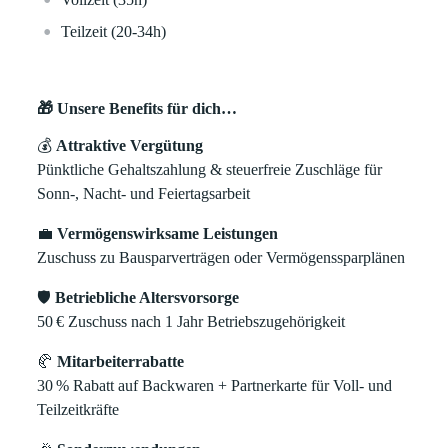
Teilzeit (20-34h)
🎁 Unsere Benefits für dich…
💰
Attraktive Vergütung
Pünktliche Gehaltszahlung & steuerfreie Zuschläge für
Sonn-, Nacht- und Feiertagsarbeit
💼
Vermögenswirksame Leistungen
Zuschuss zu Bausparverträgen oder Vermögenssparplänen
🛡️
Betriebliche Altersvorsorge
50
€
Zuschuss nach 1 Jahr Betriebszugeh
ö
rigkeit
🥐
Mitarbeiterrabatte
30
% Rabatt auf Backwaren + Partnerkarte f
ü
r Voll- und
Teilzeitkr
ä
fte